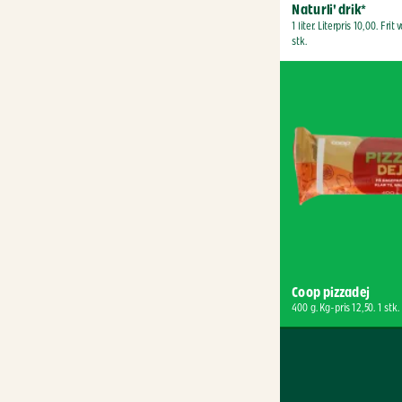
Naturli' drik*
1 liter. Literpris 10,00. Frit v
stk.
Coop pizzadej
400 g. Kg-pris 12,50. 1 stk.