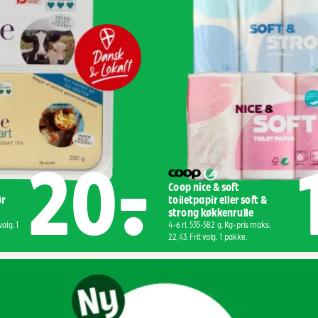
20,-
Coop nice & soft 
r 
toiletpapir eller soft & 
strong køkkenrulle
alg. 1 
4-6 rl. 535-582 g. Kg-pris maks. 
22,43. Frit valg. 1 pakke.