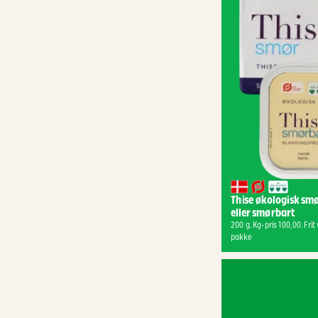
Thise økologisk smø
eller smørbart
200 g. Kg-pris 100,00. Frit v
pakke