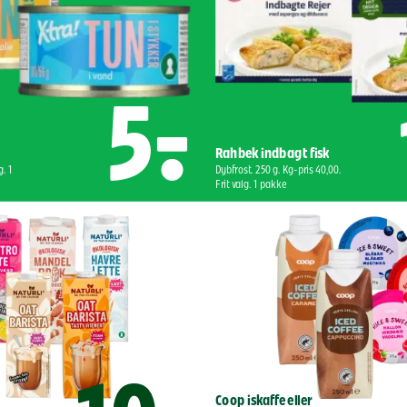
5,-
Rahbek indbagt fisk
. 1 
Dybfrost. 250 g. Kg-pris 40,00. 
Frit valg. 1 pakke
Coop iskaffe eller 