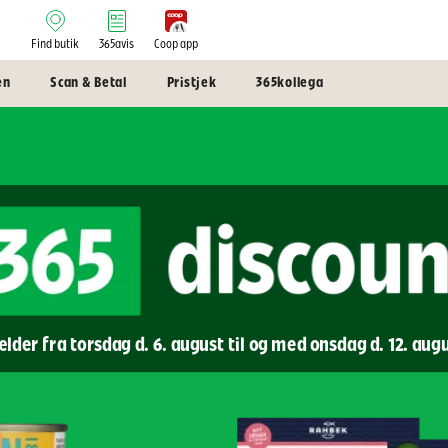
Find butik
365avis
Coop app
en
Scan & Betal
Pristjek
365kollega
lder fra torsdag d. 6. august til og med onsdag d. 12. aug