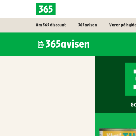
Om 365 discount
365avisen
Varer på hyld
365avisen
Gæ