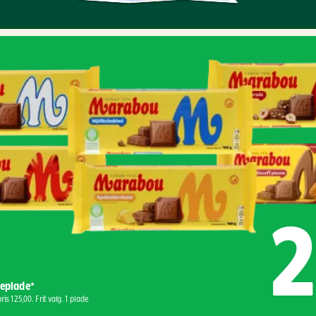
2
eplade*
ris 125,00. Frit valg. 1 plade