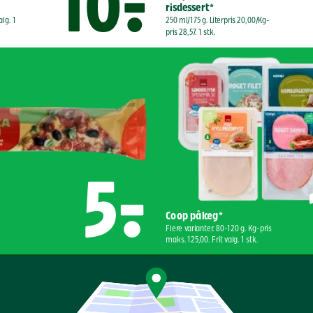
10,-
risdessert*
alg. 1 
250 ml/175 g. Literpris 20,00/Kg-
pris 28,57. 1 stk.
5,-
Coop pålæg*
Flere varianter. 80-120 g. Kg-pris 
maks. 125,00. Frit valg. 1 stk.