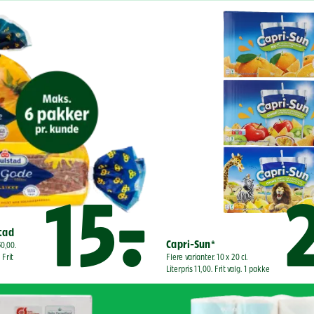
15,-
2
stad
Capri-Sun*
0,00. 
Frit 
Flere varianter. 10 x 20 cl. 
Literpris 11,00. Frit valg. 1 pakke