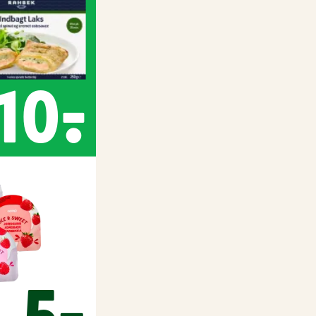
10,-
5,-