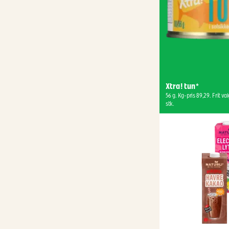
Xtra! tun*
56 g. Kg-pris 89,29. Frit valg
stk.