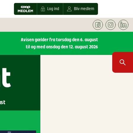
Log ind
Bliv medlem
Avisen gælder fra torsdag den 6. august
til og med onsdag den 12. august 2026
ust