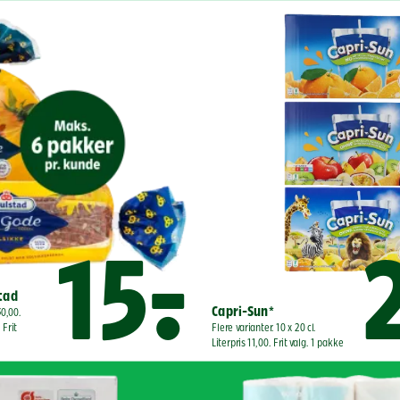
15,-
2
stad
Capri-Sun*
0,00. 
Frit 
Flere varianter. 10 x 20 cl. 
Literpris 11,00. Frit valg. 1 pakke