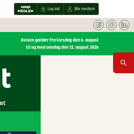
Log ind
Bliv medlem
Avisen gælder fra torsdag den 6. august
til og med onsdag den 12. august 2026
ust