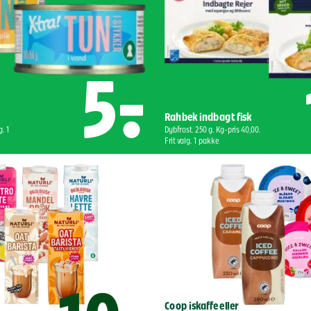
5,-
Rahbek indbagt fisk
. 1 
Dybfrost. 250 g. Kg-pris 40,00. 
Frit valg. 1 pakke
Coop iskaffe eller 