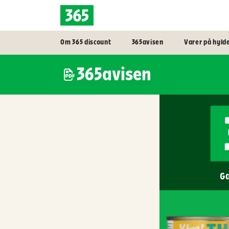
Om 365 discount
365avisen
Varer på hyld
365avisen
Gæ