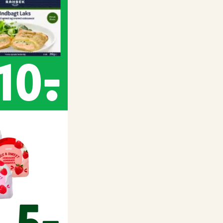
10,-
5,-