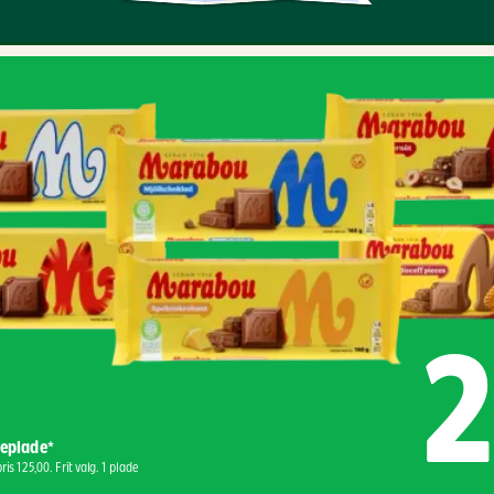
2
eplade*
ris 125,00. Frit valg. 1 plade