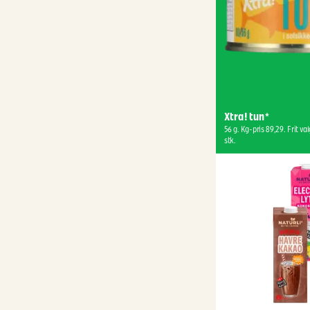
Xtra! tun*
56 g. Kg-pris 89,29. Frit valg
stk.