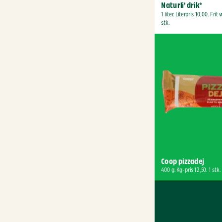
Naturli' drik*
1 liter. Literpris 10,00. Frit v
stk.
Coop pizzadej
400 g. Kg-pris 12,50. 1 stk.