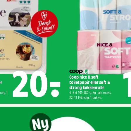
20,-
Coop nice & soft 
r 
toiletpapir eller soft & 
strong køkkenrulle
alg. 1 
4-6 rl. 535-582 g. Kg-pris maks. 
22,43. Frit valg. 1 pakke.