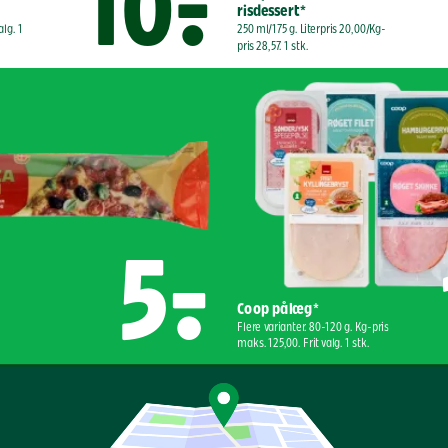
10,-
risdessert*
alg. 1 
250 ml/175 g. Literpris 20,00/Kg-
pris 28,57. 1 stk.
5,-
Coop pålæg*
Flere varianter. 80-120 g. Kg-pris 
maks. 125,00. Frit valg. 1 stk.