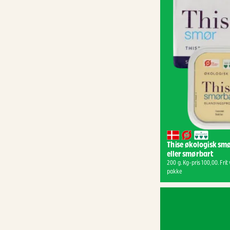
Thise økologisk smø
eller smørbart
200 g. Kg-pris 100,00. Frit v
pakke