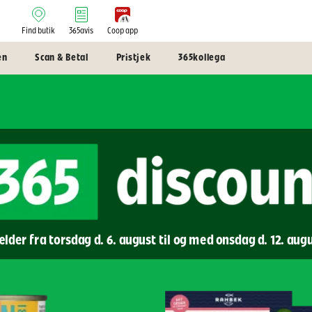
Find butik
365avis
Coop app
en
Scan & Betal
Pristjek
365kollega
lder fra torsdag d. 6. august til og med onsdag d. 12. aug