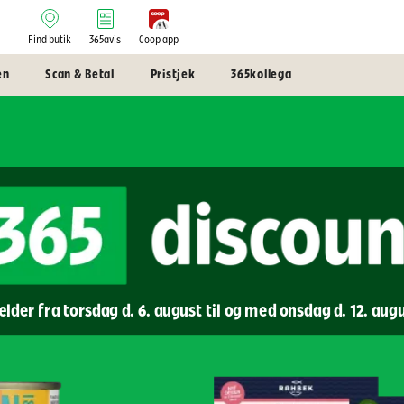
Find butik
365avis
Coop app
en
Scan & Betal
Pristjek
365kollega
lder fra torsdag d. 6. august til og med onsdag d. 12. aug