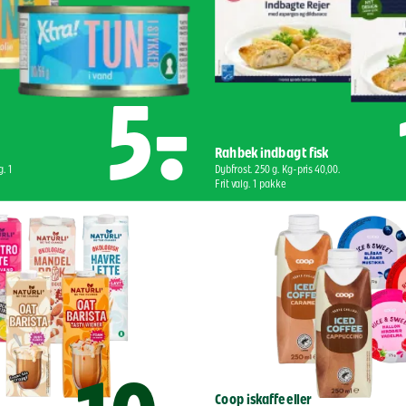
5,-
Rahbek indbagt fisk
. 1 
Dybfrost. 250 g. Kg-pris 40,00. 
Frit valg. 1 pakke
Coop iskaffe eller 