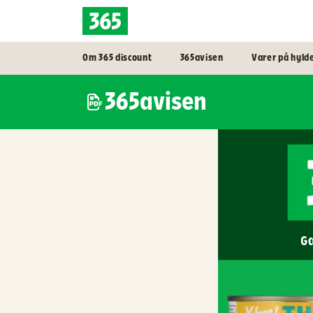
Om 365 discount
365avisen
Varer på hyld
365avisen
Gæ