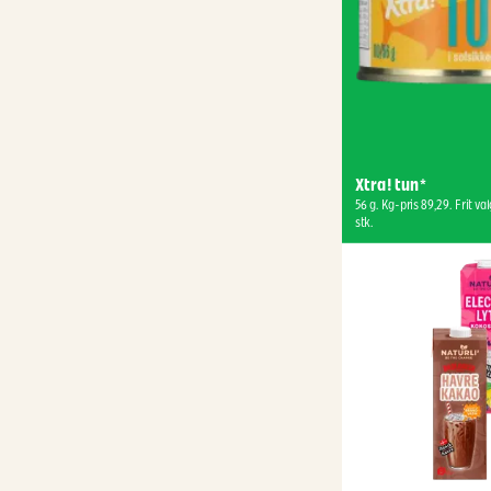
Xtra! tun*
56 g. Kg-pris 89,29. Frit valg
stk.