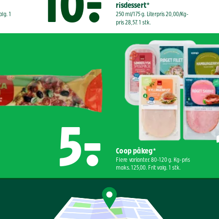
10,-
risdessert*
alg. 1 
250 ml/175 g. Literpris 20,00/Kg-
pris 28,57. 1 stk.
5,-
Coop pålæg*
Flere varianter. 80-120 g. Kg-pris 
maks. 125,00. Frit valg. 1 stk.