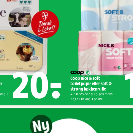
20,-
Coop nice & soft 
r 
toiletpapir eller soft & 
strong køkkenrulle
alg. 1 
4-6 rl. 535-582 g. Kg-pris maks. 
22,43. Frit valg. 1 pakke.