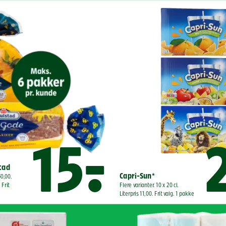
15,-
2
stad
Capri-Sun*
0,00. 
Frit 
Flere varianter. 10 x 20 cl. 
Literpris 11,00. Frit valg. 1 pakke