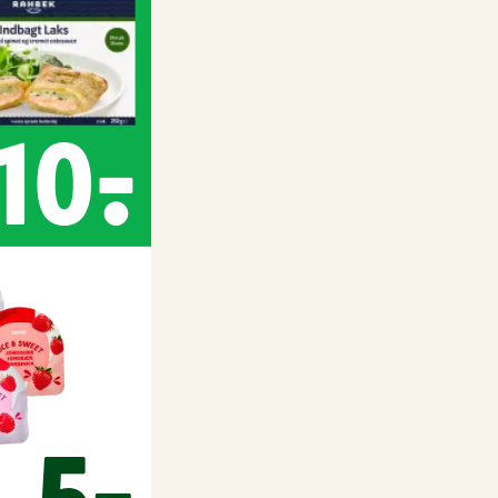
10,-
5,-