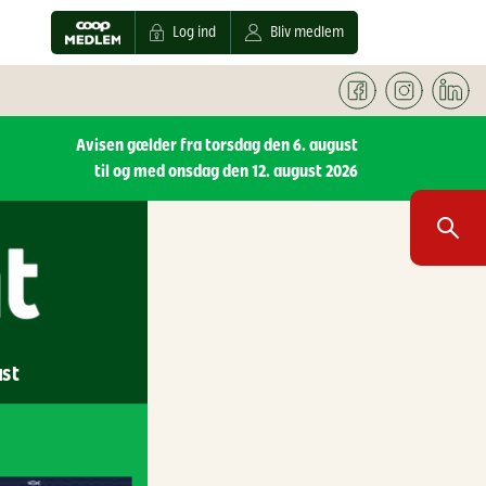
Log ind
Bliv medlem
Avisen gælder fra torsdag den 6. august
til og med onsdag den 12. august 2026
ust