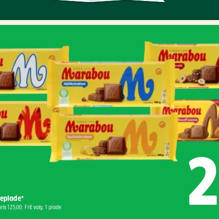
2
eplade*
ris 125,00. Frit valg. 1 plade