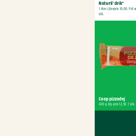
Naturli' drik*
1 liter. Literpris 10,00. Frit v
stk.
Coop pizzadej
400 g. Kg-pris 12,50. 1 stk.