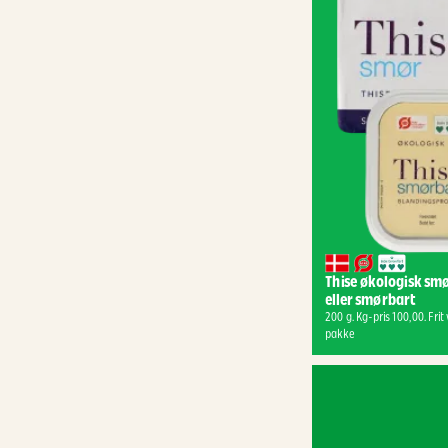
Thise økologisk smø
eller smørbart
200 g. Kg-pris 100,00. Frit v
pakke