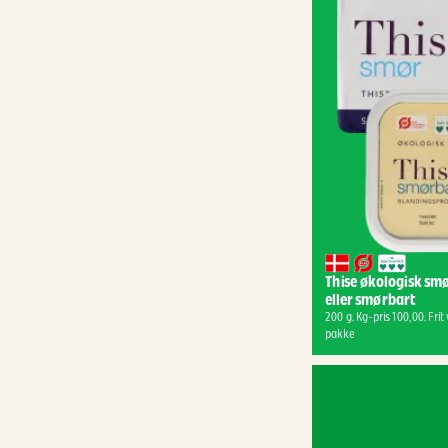
Thise økologisk smø
eller smørbart
200 g. Kg-pris 100,00. Frit v
pakke