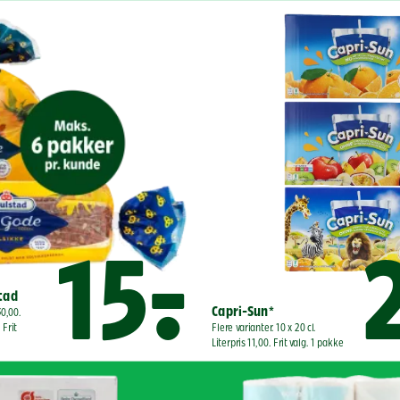
15,-
2
stad
Capri-Sun*
0,00. 
Frit 
Flere varianter. 10 x 20 cl. 
Literpris 11,00. Frit valg. 1 pakke