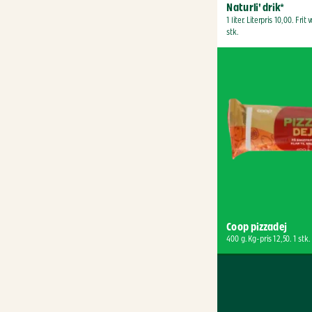
Naturli' drik*
1 liter. Literpris 10,00. Frit v
stk.
Coop pizzadej
400 g. Kg-pris 12,50. 1 stk.