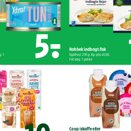
5,-
Rahbek indbagt fisk
. 1 
Dybfrost. 250 g. Kg-pris 40,00. 
Frit valg. 1 pakke
Coop iskaffe eller 