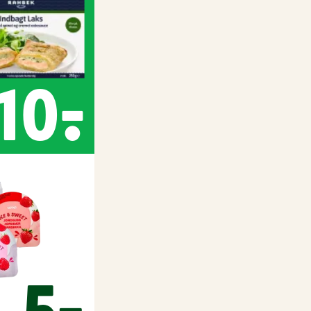
10,-
5,-