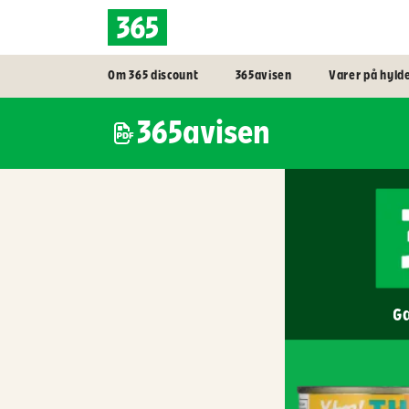
Om 365 discount
365avisen
Varer på hyld
365avisen
Gæ