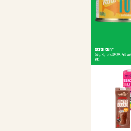
Xtra! tun*
56 g. Kg-pris 89,29. Frit valg
stk.