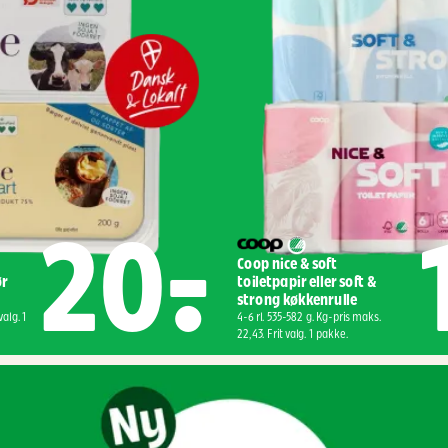
20,-
Coop nice & soft 
r 
toiletpapir eller soft & 
strong køkkenrulle
alg. 1 
4-6 rl. 535-582 g. Kg-pris maks. 
22,43. Frit valg. 1 pakke.