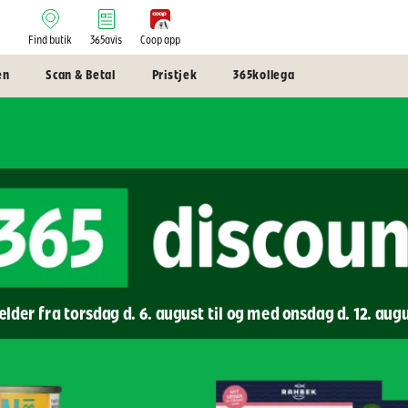
Find butik
365avis
Coop app
en
Scan & Betal
Pristjek
365kollega
lder fra torsdag d. 6. august til og med onsdag d. 12. aug