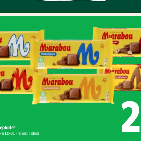
2
eplade*
ris 125,00. Frit valg. 1 plade