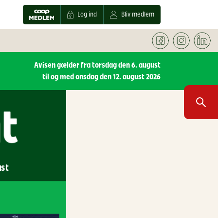
Log ind
Bliv medlem
Avisen gælder fra torsdag den 6. august
til og med onsdag den 12. august 2026
ust