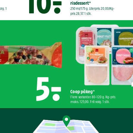
10,-
risdessert*
alg. 1 
250 ml/175 g. Literpris 20,00/Kg-
pris 28,57. 1 stk.
5,-
Coop pålæg*
Flere varianter. 80-120 g. Kg-pris 
maks. 125,00. Frit valg. 1 stk.